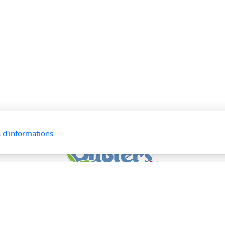
s d'informations
Les Oliviers SNC
Site de production
Rue du Nidau 2