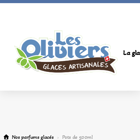
La gla
Nos parfums glacés
Pots de 500ml